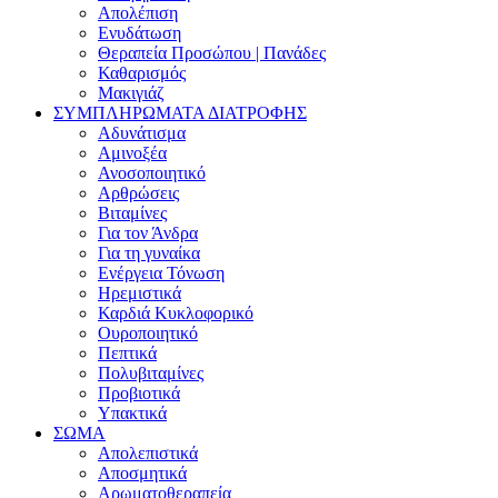
Απολέπιση
Ενυδάτωση
Θεραπεία Προσώπου | Πανάδες
Καθαρισμός
Μακιγιάζ
ΣΥΜΠΛΗΡΩΜΑΤΑ ΔΙΑΤΡΟΦΗΣ
Αδυνάτισμα
Αμινοξέα
Ανοσοποιητικό
Αρθρώσεις
Βιταμίνες
Για τον Άνδρα
Για τη γυναίκα
Ενέργεια Τόνωση
Ηρεμιστικά
Καρδιά Κυκλοφορικό
Ουροποιητικό
Πεπτικά
Πολυβιταμίνες
Προβιοτικά
Υπακτικά
ΣΩΜΑ
Απολεπιστικά
Αποσμητικά
Αρωματοθεραπεία