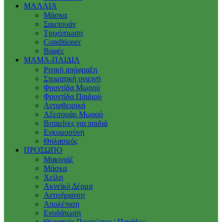
ΜΑΛΛΙΑ
Μάσκα
Σαμπουάν
Τριχόπτωση
Conditioner
Βαφές
ΜΑΜΑ-ΠΑΙΔΙΑ
Ρινική απόφραξη
Στοματική υγιεινή
Φροντίδα Μωρού
Φροντίδα Παιδιού
Αντιφθειρικά
Αξεσουάρ Μωρού
Βιταμίνες για παιδιά
Εγκυμοσύνη
Θηλασμός
ΠΡΟΣΩΠΟ
Μακιγιάζ
Μάσκα
Χείλη
Ακνεϊκό Δέρμα
Αντιγήρανση
Απολέπιση
Ενυδάτωση
Θεραπεία Προσώπου | Πανάδες