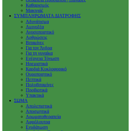
Καθαρισμός
Μακιγιάζ
ΣΥΜΠΛΗΡΩΜΑΤΑ ΔΙΑΤΡΟΦΗΣ
Αδυνάτισμα
Αμινοξέα
Ανοσοποιητικό
Αρθρώσεις
Βιταμίνες
Για τον Άνδρα
Για τη γυναίκα
Ενέργεια Τόνωση
Ηρεμιστικά
Καρδιά Κυκλοφορικό
Ουροποιητικό
Πεπτικά
Πολυβιταμίνες
Προβιοτικά
Υπακτικά
ΣΩΜΑ
Απολεπιστικά
Αποσμητικά
Αρωματοθεραπεία
Αφρόλουτρα
Ενυδάτωση