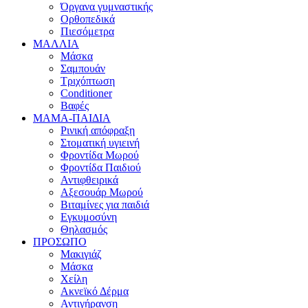
Όργανα γυμναστικής
Ορθοπεδικά
Πιεσόμετρα
ΜΑΛΛΙΑ
Μάσκα
Σαμπουάν
Τριχόπτωση
Conditioner
Βαφές
ΜΑΜΑ-ΠΑΙΔΙΑ
Ρινική απόφραξη
Στοματική υγιεινή
Φροντίδα Μωρού
Φροντίδα Παιδιού
Αντιφθειρικά
Αξεσουάρ Μωρού
Βιταμίνες για παιδιά
Εγκυμοσύνη
Θηλασμός
ΠΡΟΣΩΠΟ
Μακιγιάζ
Μάσκα
Χείλη
Ακνεϊκό Δέρμα
Αντιγήρανση