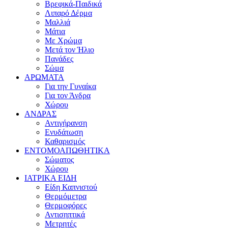
Βρεφικά-Παιδικά
Λιπαρό Δέρμα
Μαλλιά
Μάτια
Με Χρώμα
Μετά τον Ήλιο
Πανάδες
Σώμα
ΑΡΩΜΑΤΑ
Για την Γυναίκα
Για τον Άνδρα
Χώρου
ΑΝΔΡΑΣ
Αντιγήρανση
Ενυδάτωση
Καθαρισμός
ΕΝΤΟΜΟΑΠΩΘΗΤΙΚΑ
Σώματος
Χώρου
ΙΑΤΡΙΚΑ ΕΙΔΗ
Είδη Καπνιστού
Θερμόμετρα
Θερμοφόρες
Αντισηπτικά
Μετρητές