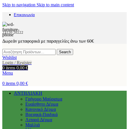
Skip to navigation
Skip to main content
Επικοινωνία
23220 20222
Δωρεάν μεταφορικά με παραγγελίες άνω των 60€
Search
Wishlist
Login / Register
0
items
0,00
€
Menu
0
items
0,00
€
ΑΝΤΗΛΙΑΚΗ
Γρήγορο Μαύρισμα
Ευαίσθητο Δέρμα
Κανονικό Δέρμα
Βρεφικά-Παιδικά
Λιπαρό Δέρμα
Μαλλιά