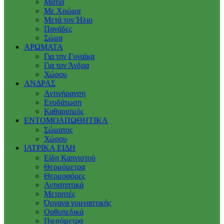
Μάτια
Με Χρώμα
Μετά τον Ήλιο
Πανάδες
Σώμα
ΑΡΩΜΑΤΑ
Για την Γυναίκα
Για τον Άνδρα
Χώρου
ΑΝΔΡΑΣ
Αντιγήρανση
Ενυδάτωση
Καθαρισμός
ΕΝΤΟΜΟΑΠΩΘΗΤΙΚΑ
Σώματος
Χώρου
ΙΑΤΡΙΚΑ ΕΙΔΗ
Είδη Καπνιστού
Θερμόμετρα
Θερμοφόρες
Αντισηπτικά
Μετρητές
Όργανα γυμναστικής
Ορθοπεδικά
Πιεσόμετρα