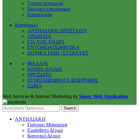
Τρόποι πληρωμής
Πολιτική επιστροφών
Επικοινωνία
Κατηγορίες
ΑΝΤΗΛΙΑΚΗ ΠΡΟΣΤΑΣΙΑ
ΑΡΩΜΑΤΑ
ΓΙΑ ΤΟΝ ΑΝΔΡΑ
ΕΝΤΟΜΟΑΠΩΘΗΤΙΚΑ
ΙΑΤΡΙΚΑ ΕΙΔΗ | ΣΥΣΚΕΥΕΣ
ΜΑΛΛΙΑ
ΜΑΜΑ-ΠΑΙΔΙΑ
ΠΡΟΣΩΠΟ
ΣΥΜΠΛΗΡΩΜΑΤΑ ΔΙΑΤΡΟΦΗΣ
ΣΩΜΑ
Web Services & Internet Marketing by
Super Web Application
Search
ΑΝΤΗΛΙΑΚΗ
Γρήγορο Μαύρισμα
Ευαίσθητο Δέρμα
Κανονικό Δέρμα