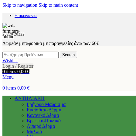
Skip to navigation
Skip to main content
Επικοινωνία
23220 20222
Δωρεάν μεταφορικά με παραγγελίες άνω των 60€
Search
Wishlist
Login / Register
0
items
0,00
€
Menu
0
items
0,00
€
ΑΝΤΗΛΙΑΚΗ
Γρήγορο Μαύρισμα
Ευαίσθητο Δέρμα
Κανονικό Δέρμα
Βρεφικά-Παιδικά
Λιπαρό Δέρμα
Μαλλιά