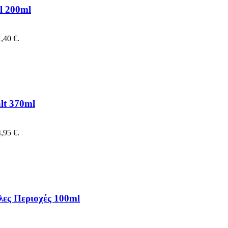
l 200ml
,40 €.
lt 370ml
,95 €.
λες Περιοχές 100ml