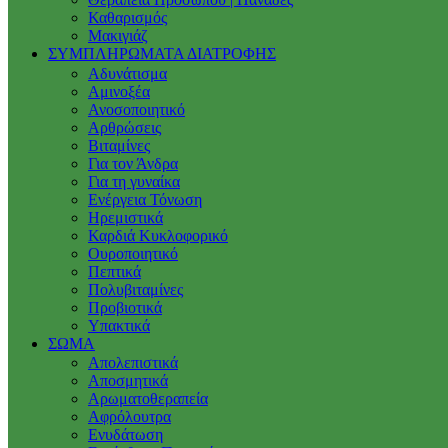
Καθαρισμός
Μακιγιάζ
ΣΥΜΠΛΗΡΩΜΑΤΑ ΔΙΑΤΡΟΦΗΣ
Αδυνάτισμα
Αμινοξέα
Ανοσοποιητικό
Αρθρώσεις
Βιταμίνες
Για τον Άνδρα
Για τη γυναίκα
Ενέργεια Τόνωση
Ηρεμιστικά
Καρδιά Κυκλοφορικό
Ουροποιητικό
Πεπτικά
Πολυβιταμίνες
Προβιοτικά
Υπακτικά
ΣΩΜΑ
Απολεπιστικά
Αποσμητικά
Αρωματοθεραπεία
Αφρόλουτρα
Ενυδάτωση