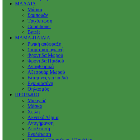
ΜΑΛΛΙΑ
Μάσκα
Σαμπουάν
Τριχόπτωση
Conditioner
Βαφές
ΜΑΜΑ-ΠΑΙΔΙΑ
Ρινική απόφραξη
Στοματική υγιεινή
Φροντίδα Μωρού
Φροντίδα Παιδιού
Αντιφθειρικά
Αξεσουάρ Μωρού
Βιταμίνες για παιδιά
Εγκυμοσύνη
Θηλασμός
ΠΡΟΣΩΠΟ
Μακιγιάζ
Μάσκα
Χείλη
Ακνεϊκό Δέρμα
Αντιγήρανση
Απολέπιση
Ενυδάτωση
Θεραπεία Προσώπου | Πανάδες