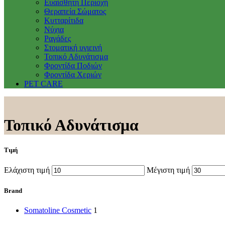
Ευαίσθητη Περιοχή
Θεραπεία Σώματος
Κυτταρίτιδα
Νύχια
Ραγάδες
Στοματική υγιεινή
Τοπικό Αδυνάτισμα
Φροντίδα Ποδιών
Φροντίδα Χεριών
PET CARE
Τοπικό Αδυνάτισμα
Τιμή
Ελάχιστη τιμή
Μέγιστη τιμή
Brand
Somatoline Cosmetic
1