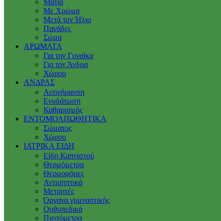
Μάτια
Με Χρώμα
Μετά τον Ήλιο
Πανάδες
Σώμα
ΑΡΩΜΑΤΑ
Για την Γυναίκα
Για τον Άνδρα
Χώρου
ΑΝΔΡΑΣ
Αντιγήρανση
Ενυδάτωση
Καθαρισμός
ΕΝΤΟΜΟΑΠΩΘΗΤΙΚΑ
Σώματος
Χώρου
ΙΑΤΡΙΚΑ ΕΙΔΗ
Είδη Καπνιστού
Θερμόμετρα
Θερμοφόρες
Αντισηπτικά
Μετρητές
Όργανα γυμναστικής
Ορθοπεδικά
Πιεσόμετρα