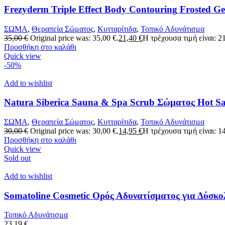
Frezyderm Triple Effect Body Contouring Frosted Ge
ΣΩΜΑ
,
Θεραπεία Σώματος
,
Κυτταρίτιδα
,
Τοπικό Αδυνάτισμα
35,00
€
Original price was: 35,00 €.
21,40
€
Η τρέχουσα τιμή είναι: 21
Προσθήκη στο καλάθι
Quick view
-50%
Add to wishlist
Natura Siberica Sauna & Spa Scrub Σώματος Hot Sa
ΣΩΜΑ
,
Θεραπεία Σώματος
,
Κυτταρίτιδα
,
Τοπικό Αδυνάτισμα
30,00
€
Original price was: 30,00 €.
14,95
€
Η τρέχουσα τιμή είναι: 14
Προσθήκη στο καλάθι
Quick view
Sold out
Add to wishlist
Somatoline Cosmetic Ορός Αδυνατίσματος για Δύσκο
Τοπικό Αδυνάτισμα
23,19
€