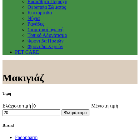
Ευαίσθητη Περιοχή
Θεραπεία Σώματος
Κυτταρίτιδα
Νύχια
Ραγάδες
Στοματική υγιεινή
Τοπικό Αδυνάτισμα
Φροντίδα Ποδιών
Φροντίδα Χεριών
PET CARE
Μακιγιάζ
Τιμή
Ελάχιστη τιμή
Μέγιστη τιμή
Φιλτράρισμα
Brand
Fadopharm
1