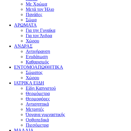
Με Χρώμα
Μετά τον Ήλιο
Πανάδες
Σώμα
ΑΡΩΜΑΤΑ
Για την Γυναίκα
Για τον Άνδρα
Χώρου
ΑΝΔΡΑΣ
Αντιγήρανση
Ενυδάτωση
Καθαρισμός
ΕΝΤΟΜΟΑΠΩΘΗΤΙΚΑ
Σώματος
Χώρου
ΙΑΤΡΙΚΑ ΕΙΔΗ
Είδη Καπνιστού
Θερμόμετρα
Θερμοφόρες
Αντισηπτικά
Μετρητές
Όργανα γυμναστικής
Ορθοπεδικά
Πιεσόμετρα
ΜΑΛΛΙΑ