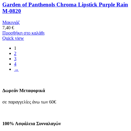
Garden of Panthenols Chroma Lipstick Purple Rain
M-0820
Μακιγιάζ
7,40
€
Προσθήκη στο καλάθι
Quick view
1
2
3
4
→
Δωρεάν Μεταφορικά
σε παραγγελίες άνω των 60€
100% Ασφάλεια Συνναλαγών