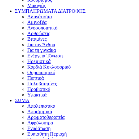
Μακιγιάζ
ΣΥΜΠΛΗΡΩΜΑΤΑ ΔΙΑΤΡΟΦΗΣ
Αδυνάτισμα
Αμινοξέα
Ανοσοποιητικό
Αρθρώσεις
Βιταμίνες
Για τον Άνδρα
Για τη γυναίκα
Ενέργεια Τόνωση
Ηρεμιστικά
Καρδιά Κυκλοφορικό
Ουροποιητικό
Πεπτικά
Πολυβιταμίνες
Προβιοτικά
Υπακτικά
ΣΩΜΑ
Απολεπιστικά
Αποσμητικά
Αρωματοθεραπεία
Αφρόλουτρα
Ενυδάτωση
Ευαίσθητη Περιοχή