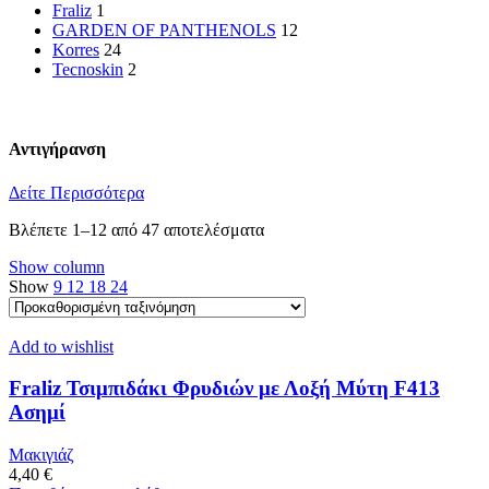
Fraliz
1
GARDEN OF PANTHENOLS
12
Korres
24
Tecnoskin
2
Αντιγήρανση
Δείτε Περισσότερα
Βλέπετε 1–12 από 47 αποτελέσματα
Show column
Show
9
12
18
24
Add to wishlist
Fraliz Τσιμπιδάκι Φρυδιών με Λοξή Μύτη F413
Ασημί
Μακιγιάζ
4,40
€