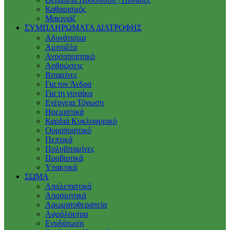
Καθαρισμός
Μακιγιάζ
ΣΥΜΠΛΗΡΩΜΑΤΑ ΔΙΑΤΡΟΦΗΣ
Αδυνάτισμα
Αμινοξέα
Ανοσοποιητικό
Αρθρώσεις
Βιταμίνες
Για τον Άνδρα
Για τη γυναίκα
Ενέργεια Τόνωση
Ηρεμιστικά
Καρδιά Κυκλοφορικό
Ουροποιητικό
Πεπτικά
Πολυβιταμίνες
Προβιοτικά
Υπακτικά
ΣΩΜΑ
Απολεπιστικά
Αποσμητικά
Αρωματοθεραπεία
Αφρόλουτρα
Ενυδάτωση