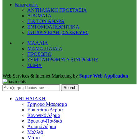
Κατηγορίες
ΑΝΤΗΛΙΑΚΗ ΠΡΟΣΤΑΣΙΑ
ΑΡΩΜΑΤΑ
ΓΙΑ ΤΟΝ ΑΝΔΡΑ
ΕΝΤΟΜΟΑΠΩΘΗΤΙΚΑ
ΙΑΤΡΙΚΑ ΕΙΔΗ | ΣΥΣΚΕΥΕΣ
ΜΑΛΛΙΑ
ΜΑΜΑ-ΠΑΙΔΙΑ
ΠΡΟΣΩΠΟ
ΣΥΜΠΛΗΡΩΜΑΤΑ ΔΙΑΤΡΟΦΗΣ
ΣΩΜΑ
Web Services & Internet Marketing by
Super Web Application
Search
ΑΝΤΗΛΙΑΚΗ
Γρήγορο Μαύρισμα
Ευαίσθητο Δέρμα
Κανονικό Δέρμα
Βρεφικά-Παιδικά
Λιπαρό Δέρμα
Μαλλιά
Μάτια