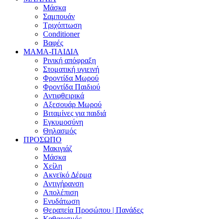
Μάσκα
Σαμπουάν
Τριχόπτωση
Conditioner
Βαφές
ΜΑΜΑ-ΠΑΙΔΙΑ
Ρινική απόφραξη
Στοματική υγιεινή
Φροντίδα Μωρού
Φροντίδα Παιδιού
Αντιφθειρικά
Αξεσουάρ Μωρού
Βιταμίνες για παιδιά
Εγκυμοσύνη
Θηλασμός
ΠΡΟΣΩΠΟ
Μακιγιάζ
Μάσκα
Χείλη
Ακνεϊκό Δέρμα
Αντιγήρανση
Απολέπιση
Ενυδάτωση
Θεραπεία Προσώπου | Πανάδες
Καθαρισμός