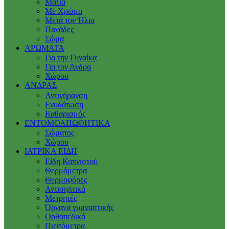
Μάτια
Με Χρώμα
Μετά τον Ήλιο
Πανάδες
Σώμα
ΑΡΩΜΑΤΑ
Για την Γυναίκα
Για τον Άνδρα
Χώρου
ΑΝΔΡΑΣ
Αντιγήρανση
Ενυδάτωση
Καθαρισμός
ΕΝΤΟΜΟΑΠΩΘΗΤΙΚΑ
Σώματος
Χώρου
ΙΑΤΡΙΚΑ ΕΙΔΗ
Είδη Καπνιστού
Θερμόμετρα
Θερμοφόρες
Αντισηπτικά
Μετρητές
Όργανα γυμναστικής
Ορθοπεδικά
Πιεσόμετρα