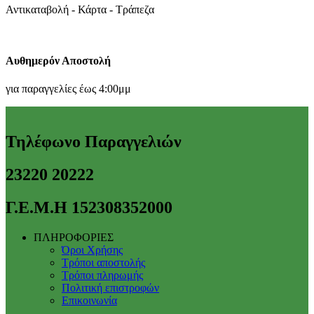
Αντικαταβολή - Κάρτα - Τράπεζα
Αυθημερόν Αποστολή
για παραγγελίες έως 4:00μμ
Τηλέφωνο Παραγγελιών
23220 20222
Γ.Ε.Μ.Η 152308352000
ΠΛΗΡΟΦΟΡΙΕΣ
Όροι Χρήσης
Τρόποι αποστολής
Τρόποι πληρωμής
Πολιτική επιστροφών
Επικοινωνία