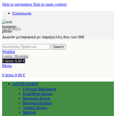
Skip to navigation
Skip to main content
Επικοινωνία
23220 20222
Δωρεάν μεταφορικά με παραγγελίες άνω των 60€
Search
Wishlist
Login / Register
0
items
0,00
€
Menu
0
items
0,00
€
ΑΝΤΗΛΙΑΚΗ
Γρήγορο Μαύρισμα
Ευαίσθητο Δέρμα
Κανονικό Δέρμα
Βρεφικά-Παιδικά
Λιπαρό Δέρμα
Μαλλιά