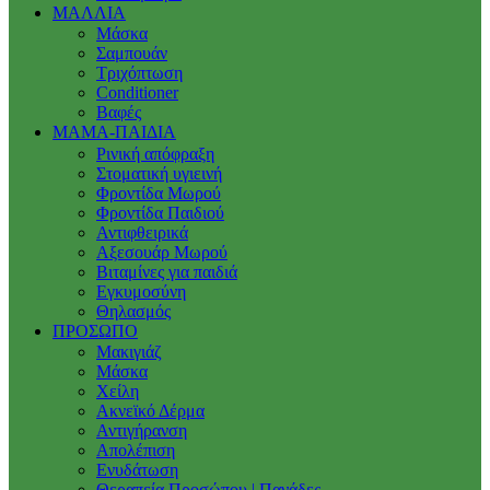
ΜΑΛΛΙΑ
Μάσκα
Σαμπουάν
Τριχόπτωση
Conditioner
Βαφές
ΜΑΜΑ-ΠΑΙΔΙΑ
Ρινική απόφραξη
Στοματική υγιεινή
Φροντίδα Μωρού
Φροντίδα Παιδιού
Αντιφθειρικά
Αξεσουάρ Μωρού
Βιταμίνες για παιδιά
Εγκυμοσύνη
Θηλασμός
ΠΡΟΣΩΠΟ
Μακιγιάζ
Μάσκα
Χείλη
Ακνεϊκό Δέρμα
Αντιγήρανση
Απολέπιση
Ενυδάτωση
Θεραπεία Προσώπου | Πανάδες