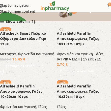
Φροντίδα και Υγιεινή
0
Skip to navigation
Skip to main content
Show column
-25%
Alfacheck Smart Παλμικό
Alfashield Paraffin
Οξύμετρο Δακτύλου Γκρι
Αποστειρωμένες Γάζες
1τμχ
10x10cm 10τμχ
Μετρητές
,
Φροντίδα και Υγιεινή
Φροντίδα και Υγιεινή
,
Γάζες
,
16,45
€
ΙΑΤΡΙΚΑ ΕΙΔΗ | ΣΥΣΚΕΥΕΣ
22,00
€
2,70
€
Προσθήκη στο καλάθι
Προσθήκη στο καλάθι
-23%
-22%
Alfashield Paraffin
Alfashield Paraffin
Αποστειρωμένες Γάζες
Αποστειρωμένες Γάζες
10x20cm 10τμχ
10x30cm 10τμχ
Φροντίδα και Υγιεινή
,
Γάζες
Γάζες