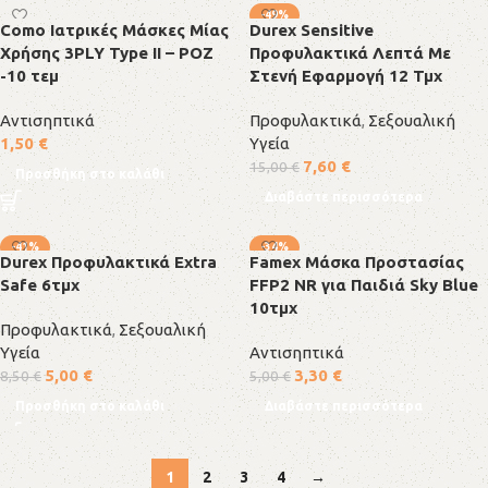
-49%
Como Ιατρικές Μάσκες Μίας
Durex Sensitive
SOLD OUT
Χρήσης 3PLY Type II – ΡΟΖ
Προφυλακτικά Λεπτά Με
-10 τεμ
Στενή Εφαρμογή 12 Τμχ
Αντισηπτικά
Προφυλακτικά
,
Σεξουαλική
1,50
€
Υγεία
7,60
€
15,00
€
Προσθήκη στο καλάθι
Διαβάστε περισσότερα
-41%
-34%
Durex Προφυλακτικά Extra
Famex Μάσκα Προστασίας
SOLD OUT
Safe 6τμχ
FFP2 NR για Παιδιά Sky Blue
10τμχ
Προφυλακτικά
,
Σεξουαλική
Υγεία
Αντισηπτικά
5,00
€
3,30
€
8,50
€
5,00
€
Προσθήκη στο καλάθι
Διαβάστε περισσότερα
1
2
3
4
→