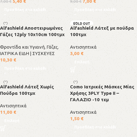
5,40
€
7,00
€
7,00
€
9,00
€
Προσθήκη στο καλάθι
Προσθήκη στο καλάθι
SOLD OUT
Alfashield Αποστειρωμένες
Alfashield Λάτεξ με πούδρα
Γάζες 12ply 10x10cm 100τμχ
100τμχ
Φροντίδα και Υγιεινή
,
Γάζες
,
Αντισηπτικά
ΙΑΤΡΙΚΑ ΕΙΔΗ | ΣΥΣΚΕΥΕΣ
3,00
€
10,30
€
Επιλογή
Προσθήκη στο καλάθι
Alfashield Λάτεξ Χωρίς
Como Ιατρικές Μάσκες Μίας
Πούδρα 100τμχ
Χρήσης 3PLY Type II –
ΓΑΛΑΖΙΟ -10 τεμ
Αντισηπτικά
11,00
€
Αντισηπτικά
1,50
€
Επιλογή
Προσθήκη στο καλάθι