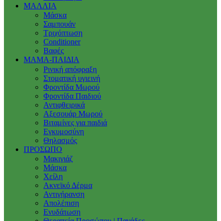
ΜΑΛΛΙΑ
Μάσκα
Σαμπουάν
Τριχόπτωση
Conditioner
Βαφές
ΜΑΜΑ-ΠΑΙΔΙΑ
Ρινική απόφραξη
Στοματική υγιεινή
Φροντίδα Μωρού
Φροντίδα Παιδιού
Αντιφθειρικά
Αξεσουάρ Μωρού
Βιταμίνες για παιδιά
Εγκυμοσύνη
Θηλασμός
ΠΡΟΣΩΠΟ
Μακιγιάζ
Μάσκα
Χείλη
Ακνεϊκό Δέρμα
Αντιγήρανση
Απολέπιση
Ενυδάτωση
Θεραπεία Προσώπου | Πανάδες