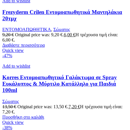
Add to wishlist
Frezyderm Crilen Εντομοαπωθητικά Μαντηλάκια
20τμχ
ΕΝΤΟΜΟΑΠΩΘΗΤΙΚΑ
,
Σώματος
9,20
€
Original price was: 9,20 €.
6,00
€
Η τρέχουσα τιμή είναι:
6,00 €.
Διαβάστε περισσότερα
Quick view
-47%
Add to wishlist
Korres Εντομοαπωθητικό Γαλάκτωμα σε Spray
Ευκάλυπτος & Μύρτιλο Κατάλληλο για Παιδιά
100ml
Σώματος
13,50
€
Original price was: 13,50 €.
7,20
€
Η τρέχουσα τιμή είναι:
7,20 €.
Προσθήκη στο καλάθι
Quick view
-38%