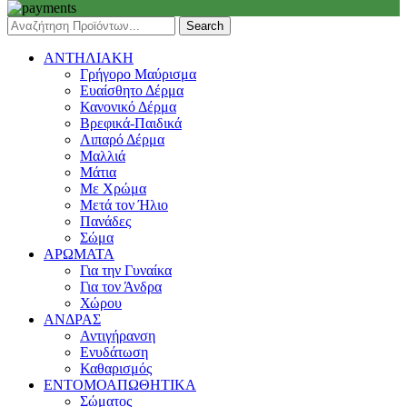
Search
ΑΝΤΗΛΙΑΚΗ
Γρήγορο Μαύρισμα
Ευαίσθητο Δέρμα
Κανονικό Δέρμα
Βρεφικά-Παιδικά
Λιπαρό Δέρμα
Μαλλιά
Μάτια
Με Χρώμα
Μετά τον Ήλιο
Πανάδες
Σώμα
ΑΡΩΜΑΤΑ
Για την Γυναίκα
Για τον Άνδρα
Χώρου
ΑΝΔΡΑΣ
Αντιγήρανση
Ενυδάτωση
Καθαρισμός
ΕΝΤΟΜΟΑΠΩΘΗΤΙΚΑ
Σώματος