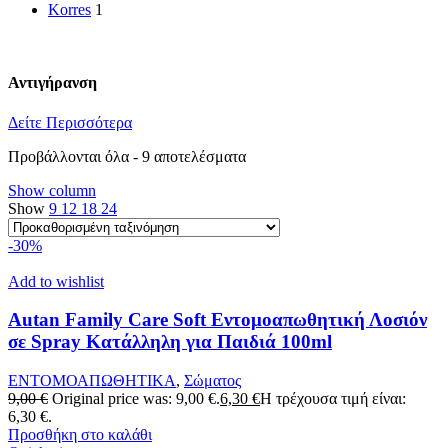
Korres
1
Αντιγήρανση
Δείτε Περισσότερα
Προβάλλονται όλα - 9 αποτελέσματα
Show column
Show
9
12
18
24
-30%
Add to wishlist
Autan Family Care Soft Εντομοαπωθητική Λοσιόν
σε Spray Κατάλληλη για Παιδιά 100ml
ΕΝΤΟΜΟΑΠΩΘΗΤΙΚΑ
,
Σώματος
9,00
€
Original price was: 9,00 €.
6,30
€
Η τρέχουσα τιμή είναι:
6,30 €.
Προσθήκη στο καλάθι