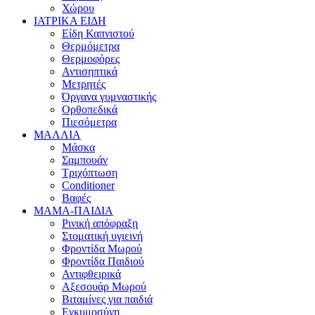
Χώρου
ΙΑΤΡΙΚΑ ΕΙΔΗ
Είδη Καπνιστού
Θερμόμετρα
Θερμοφόρες
Αντισηπτικά
Μετρητές
Όργανα γυμναστικής
Ορθοπεδικά
Πιεσόμετρα
ΜΑΛΛΙΑ
Μάσκα
Σαμπουάν
Τριχόπτωση
Conditioner
Βαφές
ΜΑΜΑ-ΠΑΙΔΙΑ
Ρινική απόφραξη
Στοματική υγιεινή
Φροντίδα Μωρού
Φροντίδα Παιδιού
Αντιφθειρικά
Αξεσουάρ Μωρού
Βιταμίνες για παιδιά
Εγκυμοσύνη