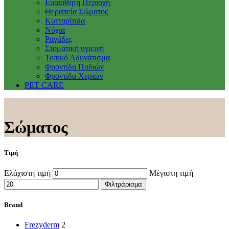
Ευαίσθητη Περιοχή
Θεραπεία Σώματος
Κυτταρίτιδα
Νύχια
Ραγάδες
Στοματική υγιεινή
Τοπικό Αδυνάτισμα
Φροντίδα Ποδιών
Φροντίδα Χεριών
PET CARE
Σώματος
Τιμή
Ελάχιστη τιμή
Μέγιστη τιμή
Φιλτράρισμα
Brand
Frezyderm
2