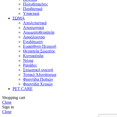
Πολυβιταμίνες
Προβιοτικά
Υπακτικά
ΣΩΜΑ
Απολεπιστικά
Αποσμητικά
Αρωματοθεραπεία
Αφρόλουτρα
Ενυδάτωση
Ευαίσθητη Περιοχή
Θεραπεία Σώματος
Κυτταρίτιδα
Νύχια
Ραγάδες
Στοματική υγιεινή
Τοπικό Αδυνάτισμα
Φροντίδα Ποδιών
Φροντίδα Χεριών
PET CARE
Shopping cart
Close
Sign in
Close