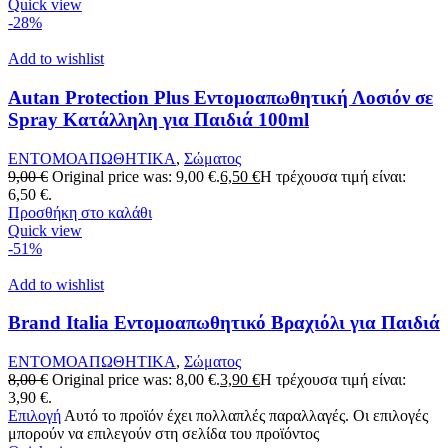
Quick view
-28%
Add to wishlist
Autan Protection Plus Εντομοαπωθητική Λοσιόν σε
Spray Κατάλληλη για Παιδιά 100ml
ΕΝΤΟΜΟΑΠΩΘΗΤΙΚΑ
,
Σώματος
9,00
€
Original price was: 9,00 €.
6,50
€
Η τρέχουσα τιμή είναι:
6,50 €.
Προσθήκη στο καλάθι
Quick view
-51%
Add to wishlist
Brand Italia Εντομοαπωθητικό Βραχιόλι για Παιδιά
ΕΝΤΟΜΟΑΠΩΘΗΤΙΚΑ
,
Σώματος
8,00
€
Original price was: 8,00 €.
3,90
€
Η τρέχουσα τιμή είναι:
3,90 €.
Επιλογή
Αυτό το προϊόν έχει πολλαπλές παραλλαγές. Οι επιλογές
μπορούν να επιλεγούν στη σελίδα του προϊόντος