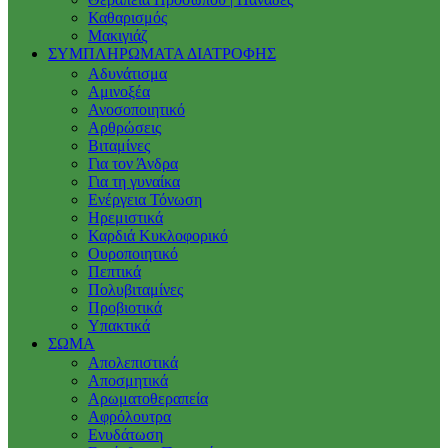
Καθαρισμός
Μακιγιάζ
ΣΥΜΠΛΗΡΩΜΑΤΑ ΔΙΑΤΡΟΦΗΣ
Αδυνάτισμα
Αμινοξέα
Ανοσοποιητικό
Αρθρώσεις
Βιταμίνες
Για τον Άνδρα
Για τη γυναίκα
Ενέργεια Τόνωση
Ηρεμιστικά
Καρδιά Κυκλοφορικό
Ουροποιητικό
Πεπτικά
Πολυβιταμίνες
Προβιοτικά
Υπακτικά
ΣΩΜΑ
Απολεπιστικά
Αποσμητικά
Αρωματοθεραπεία
Αφρόλουτρα
Ενυδάτωση