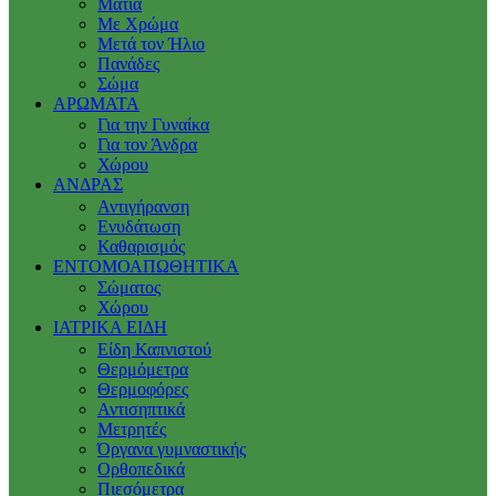
Μάτια
Με Χρώμα
Μετά τον Ήλιο
Πανάδες
Σώμα
ΑΡΩΜΑΤΑ
Για την Γυναίκα
Για τον Άνδρα
Χώρου
ΑΝΔΡΑΣ
Αντιγήρανση
Ενυδάτωση
Καθαρισμός
ΕΝΤΟΜΟΑΠΩΘΗΤΙΚΑ
Σώματος
Χώρου
ΙΑΤΡΙΚΑ ΕΙΔΗ
Είδη Καπνιστού
Θερμόμετρα
Θερμοφόρες
Αντισηπτικά
Μετρητές
Όργανα γυμναστικής
Ορθοπεδικά
Πιεσόμετρα