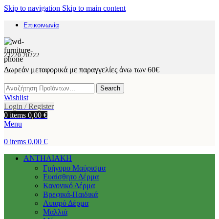
Skip to navigation
Skip to main content
Επικοινωνία
23220 20222
Δωρεάν μεταφορικά με παραγγελίες άνω των 60€
Search
Wishlist
Login / Register
0
items
0,00
€
Menu
0
items
0,00
€
ΑΝΤΗΛΙΑΚΗ
Γρήγορο Μαύρισμα
Ευαίσθητο Δέρμα
Κανονικό Δέρμα
Βρεφικά-Παιδικά
Λιπαρό Δέρμα
Μαλλιά