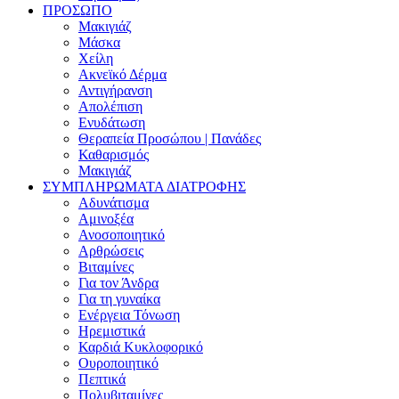
ΠΡΟΣΩΠΟ
Μακιγιάζ
Μάσκα
Χείλη
Ακνεϊκό Δέρμα
Αντιγήρανση
Απολέπιση
Ενυδάτωση
Θεραπεία Προσώπου | Πανάδες
Καθαρισμός
Μακιγιάζ
ΣΥΜΠΛΗΡΩΜΑΤΑ ΔΙΑΤΡΟΦΗΣ
Αδυνάτισμα
Αμινοξέα
Ανοσοποιητικό
Αρθρώσεις
Βιταμίνες
Για τον Άνδρα
Για τη γυναίκα
Ενέργεια Τόνωση
Ηρεμιστικά
Καρδιά Κυκλοφορικό
Ουροποιητικό
Πεπτικά
Πολυβιταμίνες