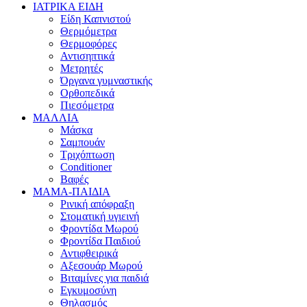
ΙΑΤΡΙΚΑ ΕΙΔΗ
Είδη Καπνιστού
Θερμόμετρα
Θερμοφόρες
Αντισηπτικά
Μετρητές
Όργανα γυμναστικής
Ορθοπεδικά
Πιεσόμετρα
ΜΑΛΛΙΑ
Μάσκα
Σαμπουάν
Τριχόπτωση
Conditioner
Βαφές
ΜΑΜΑ-ΠΑΙΔΙΑ
Ρινική απόφραξη
Στοματική υγιεινή
Φροντίδα Μωρού
Φροντίδα Παιδιού
Αντιφθειρικά
Αξεσουάρ Μωρού
Βιταμίνες για παιδιά
Εγκυμοσύνη
Θηλασμός