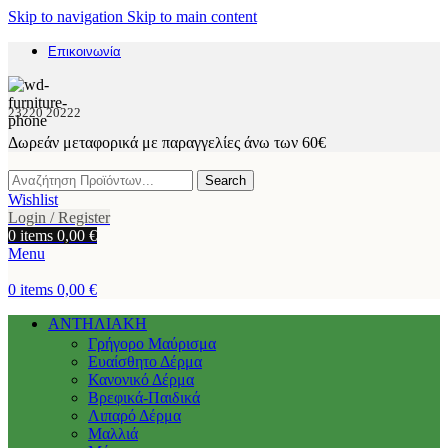
Skip to navigation
Skip to main content
Επικοινωνία
23220 20222
Δωρεάν μεταφορικά με παραγγελίες άνω των 60€
Search
Wishlist
Login / Register
0
items
0,00
€
Menu
0
items
0,00
€
ΑΝΤΗΛΙΑΚΗ
Γρήγορο Μαύρισμα
Ευαίσθητο Δέρμα
Κανονικό Δέρμα
Βρεφικά-Παιδικά
Λιπαρό Δέρμα
Μαλλιά