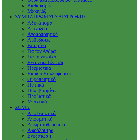
Καθαρισμός
Μακιγιάζ
ΣΥΜΠΛΗΡΩΜΑΤΑ ΔΙΑΤΡΟΦΗΣ
Αδυνάτισμα
Αμινοξέα
Ανοσοποιητικό
Αρθρώσεις
Βιταμίνες
Για τον Άνδρα
Για τη γυναίκα
Ενέργεια Τόνωση
Ηρεμιστικά
Καρδιά Κυκλοφορικό
Ουροποιητικό
Πεπτικά
Πολυβιταμίνες
Προβιοτικά
Υπακτικά
ΣΩΜΑ
Απολεπιστικά
Αποσμητικά
Αρωματοθεραπεία
Αφρόλουτρα
Ενυδάτωση