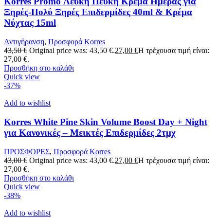
Korres Promo Λευκή Πεύκη Κρέμα Ημέρας για
Ξηρές-Πολύ Ξηρές Επιδερμίδες 40ml & Κρέμα
Νύχτας 15ml
Αντιγήρανση
,
Προσφορά Korres
43,50
€
Original price was: 43,50 €.
27,00
€
Η τρέχουσα τιμή είναι:
27,00 €.
Προσθήκη στο καλάθι
Quick view
-37%
Add to wishlist
Korres White Pine Skin Volume Boost Day + Night
για Κανονικές – Μεικτές Επιδερμίδες 2τμχ
ΠΡΟΣΦΟΡΕΣ
,
Προσφορά Korres
43,00
€
Original price was: 43,00 €.
27,00
€
Η τρέχουσα τιμή είναι:
27,00 €.
Προσθήκη στο καλάθι
Quick view
-38%
Add to wishlist