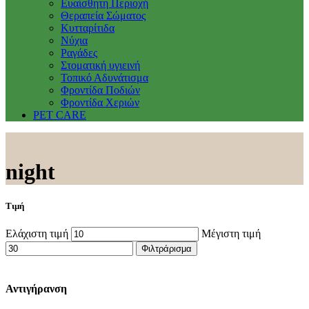
Ευαίσθητη Περιοχή
Θεραπεία Σώματος
Κυτταρίτιδα
Νύχια
Ραγάδες
Στοματική υγιεινή
Τοπικό Αδυνάτισμα
Φροντίδα Ποδιών
Φροντίδα Χεριών
PET CARE
night
Τιμή
Ελάχιστη τιμή
Μέγιστη τιμή
Φιλτράρισμα
Αντιγήρανση