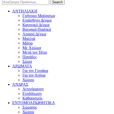
Search
ΑΝΤΗΛΙΑΚΗ
Γρήγορο Μαύρισμα
Ευαίσθητο Δέρμα
Κανονικό Δέρμα
Βρεφικά-Παιδικά
Λιπαρό Δέρμα
Μαλλιά
Μάτια
Με Χρώμα
Μετά τον Ήλιο
Πανάδες
Σώμα
ΑΡΩΜΑΤΑ
Για την Γυναίκα
Για τον Άνδρα
Χώρου
ΑΝΔΡΑΣ
Αντιγήρανση
Ενυδάτωση
Καθαρισμός
ΕΝΤΟΜΟΑΠΩΘΗΤΙΚΑ
Σώματος
Χώρου