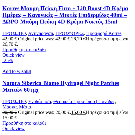
Korres Μαύρη Πεύκη Firm + Lift Boost 4D Κρέμα
Ημέρας – Κανονικές – Μικτές Επιδερμίδες 40ml –
ΔΩΡΟ Μαύρη Πεύκη 4D Κρέμα Νυκτός 15ml
ΠΡΟΣΩΠΟ
,
Αντιγήρανση
,
ΠΡΟΣΦΟΡΕΣ
,
Προσφορά Korres
42,90
€
Original price was: 42,90 €.
26,70
€
Η τρέχουσα τιμή είναι:
26,70 €.
Προσθήκη στο καλάθι
Quick view
-25%
Add to wishlist
Natura Siberica Biome Hydrogel Night Patches
Ματιών 60τμχ
ΠΡΟΣΩΠΟ
,
Ενυδάτωση
,
Θεραπεία Προσώπου | Πανάδες
,
Μάσκα
,
Μάτια
20,00
€
Original price was: 20,00 €.
15,00
€
Η τρέχουσα τιμή είναι:
15,00 €.
Προσθήκη στο καλάθι
Quick view