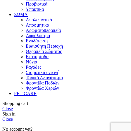
Προβιοτικά
Υπακτικά
ΣΩΜΑ
Απολεπιστικά
Αποσμητικά
Αρωματοθεραπεία
Αφρόλουτρα
Ενυδάτωση
Ευαίσθητη Περιοχή
Θεραπεία Σώματος
Κυτταρίτιδα
Νύχια
Ραγάδες
Στοματική υγιεινή
Τοπικό Αδυνάτισμα
Φροντίδα Ποδιών
Φροντίδα Χεριών
PET CARE
Shopping cart
Close
Sign in
Close
No account yet?