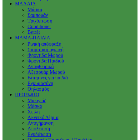
ΜΑΛΛΙΑ
Μάσκα
Σαμπουάν
Τριχόπτωση
Conditioner
Βαφές
ΜΑΜΑ-ΠΑΙΔΙΑ
Ρινική απόφραξη
Στοματική υγιεινή
Φροντίδα Μωρού
Φροντίδα Παιδιού
Αντιφθειρικά
Αξεσουάρ Μωρού
Βιταμίνες για παιδιά
Εγκυμοσύνη
Θηλασμός
ΠΡΟΣΩΠΟ
Μακιγιάζ
Μάσκα
Χείλη
Ακνεϊκό Δέρμα
Αντιγήρανση
Απολέπιση
Ενυδάτωση
Θεραπεία Προσώπου | Πανάδες