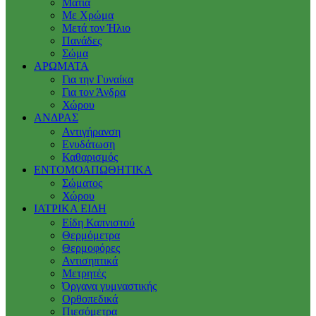
Μάτια
Με Χρώμα
Μετά τον Ήλιο
Πανάδες
Σώμα
ΑΡΩΜΑΤΑ
Για την Γυναίκα
Για τον Άνδρα
Χώρου
ΑΝΔΡΑΣ
Αντιγήρανση
Ενυδάτωση
Καθαρισμός
ΕΝΤΟΜΟΑΠΩΘΗΤΙΚΑ
Σώματος
Χώρου
ΙΑΤΡΙΚΑ ΕΙΔΗ
Είδη Καπνιστού
Θερμόμετρα
Θερμοφόρες
Αντισηπτικά
Μετρητές
Όργανα γυμναστικής
Ορθοπεδικά
Πιεσόμετρα