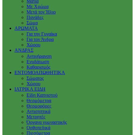
Μάτια
Με Χρώμα
Μετά τον Ήλιο
Πανάδες
Σώμα
ΑΡΩΜΑΤΑ
Για την Γυναίκα
Για τον Άνδρα
Χώρου
ΑΝΔΡΑΣ
Αντιγήρανση
Ενυδάτωση
Καθαρισμός
ΕΝΤΟΜΟΑΠΩΘΗΤΙΚΑ
Σώματος
Χώρου
ΙΑΤΡΙΚΑ ΕΙΔΗ
Είδη Καπνιστού
Θερμόμετρα
Θερμοφόρες
Αντισηπτικά
Μετρητές
Όργανα γυμναστικής
Ορθοπεδικά
Πιεσόμετρα