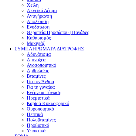
Χείλη
Ακνεϊκό Δέρμα
Αντιγήρανση
Απολέπιση
Ενυδάτωση
Θεραπεία Προσώπου | Πανάδες
Καθαρισμός
Μακιγιάζ
ΣΥΜΠΛΗΡΩΜΑΤΑ ΔΙΑΤΡΟΦΗΣ
Αδυνάτισμα
Αμινοξέα
Ανοσοποιητικό
Αρθρώσεις
Βιταμίνες
Για τον Άνδρα
Για τη γυναίκα
Ενέργεια Τόνωση
Ηρεμιστικά
Καρδιά Κυκλοφορικό
Ουροποιητικό
Πεπτικά
Πολυβιταμίνες
Προβιοτικά
Υπακτικά