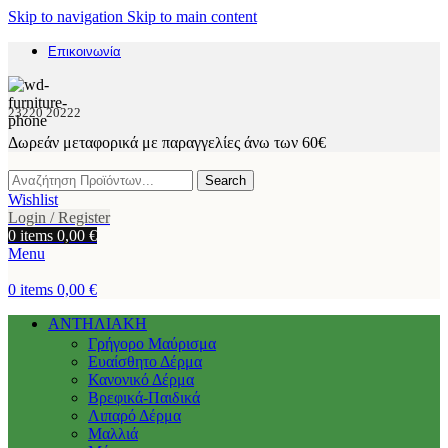
Skip to navigation
Skip to main content
Επικοινωνία
23220 20222
Δωρεάν μεταφορικά με παραγγελίες άνω των 60€
Search
Wishlist
Login / Register
0
items
0,00
€
Menu
0
items
0,00
€
ΑΝΤΗΛΙΑΚΗ
Γρήγορο Μαύρισμα
Ευαίσθητο Δέρμα
Κανονικό Δέρμα
Βρεφικά-Παιδικά
Λιπαρό Δέρμα
Μαλλιά