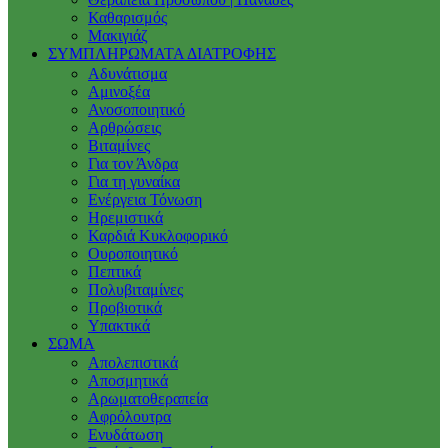
Καθαρισμός
Μακιγιάζ
ΣΥΜΠΛΗΡΩΜΑΤΑ ΔΙΑΤΡΟΦΗΣ
Αδυνάτισμα
Αμινοξέα
Ανοσοποιητικό
Αρθρώσεις
Βιταμίνες
Για τον Άνδρα
Για τη γυναίκα
Ενέργεια Τόνωση
Ηρεμιστικά
Καρδιά Κυκλοφορικό
Ουροποιητικό
Πεπτικά
Πολυβιταμίνες
Προβιοτικά
Υπακτικά
ΣΩΜΑ
Απολεπιστικά
Αποσμητικά
Αρωματοθεραπεία
Αφρόλουτρα
Ενυδάτωση