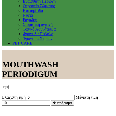
Ευαίσθητη Περιοχή
Θεραπεία Σώματος
Κυτταρίτιδα
Νύχια
Ραγάδες
Στοματική υγιεινή
Τοπικό Αδυνάτισμα
Φροντίδα Ποδιών
Φροντίδα Χεριών
PET CARE
MOUTHWASH
PERIODIGUM
Τιμή
Ελάχιστη τιμή
Μέγιστη τιμή
Φιλτράρισμα