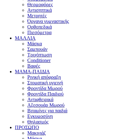
Θερμοφόρες
Αντισηπτικά
Μετρητές
Όργανα γυμναστικής
Ορθοπεδικά
Πιεσόμετρα
ΜΑΛΛΙΑ
Μάσκα
Σαμπουάν
Τριχόπτωση
Conditioner
Βαφές
ΜΑΜΑ-ΠΑΙΔΙΑ
Ρινική απόφραξη
Στοματική υγιεινή
Φροντίδα Μωρού
Φροντίδα Παιδιού
Αντιφθειρικά
Αξεσουάρ Μωρού
Βιταμίνες για παιδιά
Εγκυμοσύνη
Θηλασμός
ΠΡΟΣΩΠΟ
Μακιγιάζ
Μάσκα