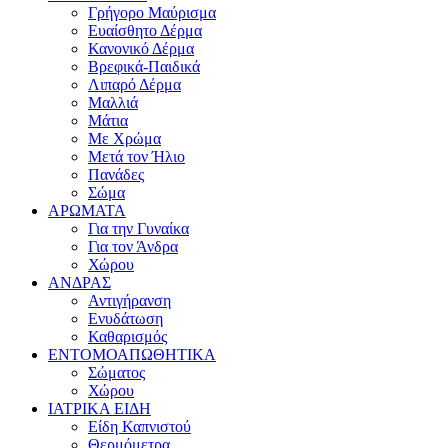
Γρήγορο Μαύρισμα
Ευαίσθητο Δέρμα
Κανονικό Δέρμα
Βρεφικά-Παιδικά
Λιπαρό Δέρμα
Μαλλιά
Μάτια
Με Χρώμα
Μετά τον Ήλιο
Πανάδες
Σώμα
ΑΡΩΜΑΤΑ
Για την Γυναίκα
Για τον Άνδρα
Χώρου
ΑΝΔΡΑΣ
Αντιγήρανση
Ενυδάτωση
Καθαρισμός
ΕΝΤΟΜΟΑΠΩΘΗΤΙΚΑ
Σώματος
Χώρου
ΙΑΤΡΙΚΑ ΕΙΔΗ
Είδη Καπνιστού
Θερμόμετρα