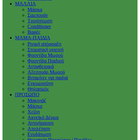
ΜΑΛΛΙΑ
Μάσκα
Σαμπουάν
Τριχόπτωση
Conditioner
Βαφές
ΜΑΜΑ-ΠΑΙΔΙΑ
Ρινική απόφραξη
Στοματική υγιεινή
Φροντίδα Μωρού
Φροντίδα Παιδιού
Αντιφθειρικά
Αξεσουάρ Μωρού
Βιταμίνες για παιδιά
Εγκυμοσύνη
Θηλασμός
ΠΡΟΣΩΠΟ
Μακιγιάζ
Μάσκα
Χείλη
Ακνεϊκό Δέρμα
Αντιγήρανση
Απολέπιση
Ενυδάτωση
Θεραπεία Προσώπου | Πανάδες