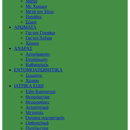
Μάτια
Με Χρώμα
Μετά τον Ήλιο
Πανάδες
Σώμα
ΑΡΩΜΑΤΑ
Για την Γυναίκα
Για τον Άνδρα
Χώρου
ΑΝΔΡΑΣ
Αντιγήρανση
Ενυδάτωση
Καθαρισμός
ΕΝΤΟΜΟΑΠΩΘΗΤΙΚΑ
Σώματος
Χώρου
ΙΑΤΡΙΚΑ ΕΙΔΗ
Είδη Καπνιστού
Θερμόμετρα
Θερμοφόρες
Αντισηπτικά
Μετρητές
Όργανα γυμναστικής
Ορθοπεδικά
Πιεσόμετρα