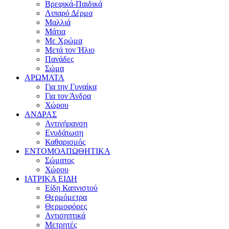
Βρεφικά-Παιδικά
Λιπαρό Δέρμα
Μαλλιά
Μάτια
Με Χρώμα
Μετά τον Ήλιο
Πανάδες
Σώμα
ΑΡΩΜΑΤΑ
Για την Γυναίκα
Για τον Άνδρα
Χώρου
ΑΝΔΡΑΣ
Αντιγήρανση
Ενυδάτωση
Καθαρισμός
ΕΝΤΟΜΟΑΠΩΘΗΤΙΚΑ
Σώματος
Χώρου
ΙΑΤΡΙΚΑ ΕΙΔΗ
Είδη Καπνιστού
Θερμόμετρα
Θερμοφόρες
Αντισηπτικά
Μετρητές