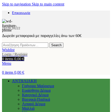
Skip to navigation
Skip to main content
Επικοινωνία
23220 20222
Δωρεάν μεταφορικά με παραγγελίες άνω των 60€
Search
Wishlist
Login / Register
0
items
0,00
€
Menu
0
items
0,00
€
ΑΝΤΗΛΙΑΚΗ
Γρήγορο Μαύρισμα
Ευαίσθητο Δέρμα
Κανονικό Δέρμα
Βρεφικά-Παιδικά
Λιπαρό Δέρμα
Μαλλιά