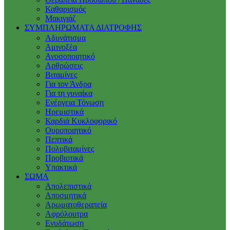
Καθαρισμός
Μακιγιάζ
ΣΥΜΠΛΗΡΩΜΑΤΑ ΔΙΑΤΡΟΦΗΣ
Αδυνάτισμα
Αμινοξέα
Ανοσοποιητικό
Αρθρώσεις
Βιταμίνες
Για τον Άνδρα
Για τη γυναίκα
Ενέργεια Τόνωση
Ηρεμιστικά
Καρδιά Κυκλοφορικό
Ουροποιητικό
Πεπτικά
Πολυβιταμίνες
Προβιοτικά
Υπακτικά
ΣΩΜΑ
Απολεπιστικά
Αποσμητικά
Αρωματοθεραπεία
Αφρόλουτρα
Ενυδάτωση