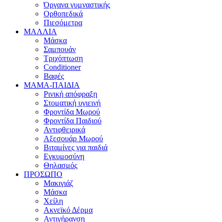
Όργανα γυμναστικής
Ορθοπεδικά
Πιεσόμετρα
ΜΑΛΛΙΑ
Μάσκα
Σαμπουάν
Τριχόπτωση
Conditioner
Βαφές
ΜΑΜΑ-ΠΑΙΔΙΑ
Ρινική απόφραξη
Στοματική υγιεινή
Φροντίδα Μωρού
Φροντίδα Παιδιού
Αντιφθειρικά
Αξεσουάρ Μωρού
Βιταμίνες για παιδιά
Εγκυμοσύνη
Θηλασμός
ΠΡΟΣΩΠΟ
Μακιγιάζ
Μάσκα
Χείλη
Ακνεϊκό Δέρμα
Αντιγήρανση