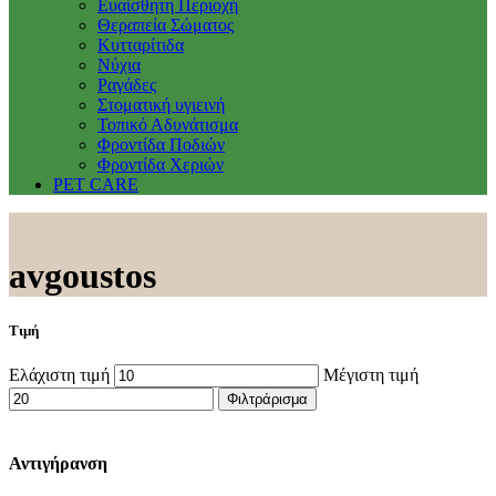
Ευαίσθητη Περιοχή
Θεραπεία Σώματος
Κυτταρίτιδα
Νύχια
Ραγάδες
Στοματική υγιεινή
Τοπικό Αδυνάτισμα
Φροντίδα Ποδιών
Φροντίδα Χεριών
PET CARE
avgoustos
Τιμή
Ελάχιστη τιμή
Μέγιστη τιμή
Φιλτράρισμα
Αντιγήρανση