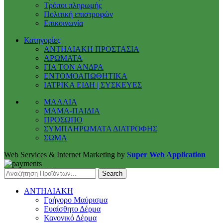
Τρόποι πληρωμής
Πολιτική επιστροφών
Επικοινωνία
Κατηγορίες
ΑΝΤΗΛΙΑΚΗ ΠΡΟΣΤΑΣΙΑ
ΑΡΩΜΑΤΑ
ΓΙΑ ΤΟΝ ΑΝΔΡΑ
ΕΝΤΟΜΟΑΠΩΘΗΤΙΚΑ
ΙΑΤΡΙΚΑ ΕΙΔΗ | ΣΥΣΚΕΥΕΣ
ΜΑΛΛΙΑ
ΜΑΜΑ-ΠΑΙΔΙΑ
ΠΡΟΣΩΠΟ
ΣΥΜΠΛΗΡΩΜΑΤΑ ΔΙΑΤΡΟΦΗΣ
ΣΩΜΑ
Web Services & Internet Marketing by
Super Web Application
Search
ΑΝΤΗΛΙΑΚΗ
Γρήγορο Μαύρισμα
Ευαίσθητο Δέρμα
Κανονικό Δέρμα