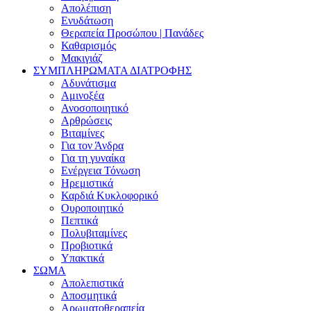
Απολέπιση
Ενυδάτωση
Θεραπεία Προσώπου | Πανάδες
Καθαρισμός
Μακιγιάζ
ΣΥΜΠΛΗΡΩΜΑΤΑ ΔΙΑΤΡΟΦΗΣ
Αδυνάτισμα
Αμινοξέα
Ανοσοποιητικό
Αρθρώσεις
Βιταμίνες
Για τον Άνδρα
Για τη γυναίκα
Ενέργεια Τόνωση
Ηρεμιστικά
Καρδιά Κυκλοφορικό
Ουροποιητικό
Πεπτικά
Πολυβιταμίνες
Προβιοτικά
Υπακτικά
ΣΩΜΑ
Απολεπιστικά
Αποσμητικά
Αρωματοθεραπεία