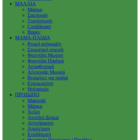
ΜΑΛΛΙΑ
Μάσκα
Σαμπουάν
Τριχόπτωση
Conditioner
Βαφές
ΜΑΜΑ-ΠΑΙΔΙΑ
Ρινική απόφραξη
Στοματική υγιεινή
Φροντίδα Μωρού
Φροντίδα Παιδιού
Αντιφθειρικά
Αξεσουάρ Μωρού
Βιταμίνες για παιδιά
Εγκυμοσύνη
Θηλασμός
ΠΡΟΣΩΠΟ
Μακιγιάζ
Μάσκα
Χείλη
Ακνεϊκό Δέρμα
Αντιγήρανση
Απολέπιση
Ενυδάτωση
Θεραπεία Προσώπου | Πανάδες