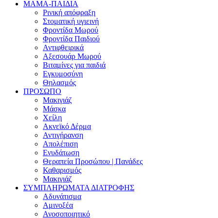
ΜΑΜΑ-ΠΑΙΔΙΑ
Ρινική απόφραξη
Στοματική υγιεινή
Φροντίδα Μωρού
Φροντίδα Παιδιού
Αντιφθειρικά
Αξεσουάρ Μωρού
Βιταμίνες για παιδιά
Εγκυμοσύνη
Θηλασμός
ΠΡΟΣΩΠΟ
Μακιγιάζ
Μάσκα
Χείλη
Ακνεϊκό Δέρμα
Αντιγήρανση
Απολέπιση
Ενυδάτωση
Θεραπεία Προσώπου | Πανάδες
Καθαρισμός
Μακιγιάζ
ΣΥΜΠΛΗΡΩΜΑΤΑ ΔΙΑΤΡΟΦΗΣ
Αδυνάτισμα
Αμινοξέα
Ανοσοποιητικό