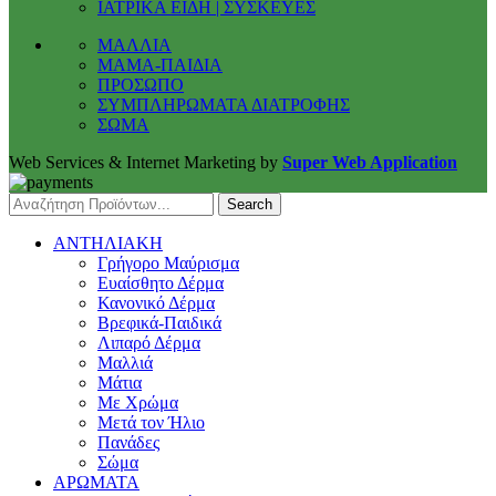
ΙΑΤΡΙΚΑ ΕΙΔΗ | ΣΥΣΚΕΥΕΣ
ΜΑΛΛΙΑ
ΜΑΜΑ-ΠΑΙΔΙΑ
ΠΡΟΣΩΠΟ
ΣΥΜΠΛΗΡΩΜΑΤΑ ΔΙΑΤΡΟΦΗΣ
ΣΩΜΑ
Web Services & Internet Marketing by
Super Web Application
Search
ΑΝΤΗΛΙΑΚΗ
Γρήγορο Μαύρισμα
Ευαίσθητο Δέρμα
Κανονικό Δέρμα
Βρεφικά-Παιδικά
Λιπαρό Δέρμα
Μαλλιά
Μάτια
Με Χρώμα
Μετά τον Ήλιο
Πανάδες
Σώμα
ΑΡΩΜΑΤΑ