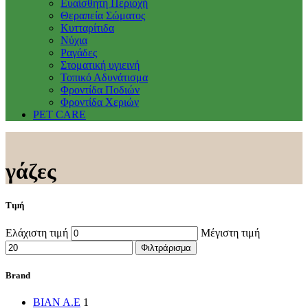
Ευαίσθητη Περιοχή
Θεραπεία Σώματος
Κυτταρίτιδα
Νύχια
Ραγάδες
Στοματική υγιεινή
Τοπικό Αδυνάτισμα
Φροντίδα Ποδιών
Φροντίδα Χεριών
PET CARE
γάζες
Τιμή
Ελάχιστη τιμή
Μέγιστη τιμή
Φιλτράρισμα
Brand
BIAN A.E
1