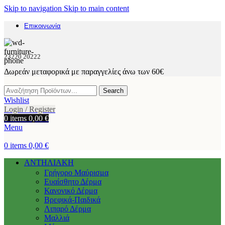
Skip to navigation
Skip to main content
Επικοινωνία
23220 20222
Δωρεάν μεταφορικά με παραγγελίες άνω των 60€
Search
Wishlist
Login / Register
0
items
0,00
€
Menu
0
items
0,00
€
ΑΝΤΗΛΙΑΚΗ
Γρήγορο Μαύρισμα
Ευαίσθητο Δέρμα
Κανονικό Δέρμα
Βρεφικά-Παιδικά
Λιπαρό Δέρμα
Μαλλιά