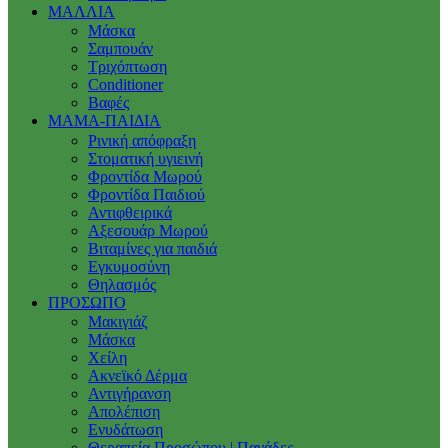
ΜΑΛΛΙΑ
Μάσκα
Σαμπουάν
Τριχόπτωση
Conditioner
Βαφές
ΜΑΜΑ-ΠΑΙΔΙΑ
Ρινική απόφραξη
Στοματική υγιεινή
Φροντίδα Μωρού
Φροντίδα Παιδιού
Αντιφθειρικά
Αξεσουάρ Μωρού
Βιταμίνες για παιδιά
Εγκυμοσύνη
Θηλασμός
ΠΡΟΣΩΠΟ
Μακιγιάζ
Μάσκα
Χείλη
Ακνεϊκό Δέρμα
Αντιγήρανση
Απολέπιση
Ενυδάτωση
Θεραπεία Προσώπου | Πανάδες