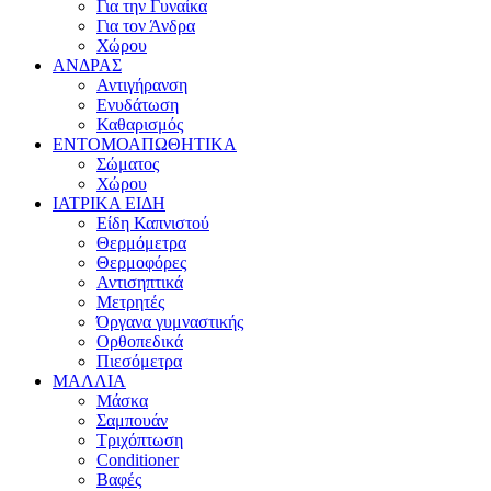
Για την Γυναίκα
Για τον Άνδρα
Χώρου
ΑΝΔΡΑΣ
Αντιγήρανση
Ενυδάτωση
Καθαρισμός
ΕΝΤΟΜΟΑΠΩΘΗΤΙΚΑ
Σώματος
Χώρου
ΙΑΤΡΙΚΑ ΕΙΔΗ
Είδη Καπνιστού
Θερμόμετρα
Θερμοφόρες
Αντισηπτικά
Μετρητές
Όργανα γυμναστικής
Ορθοπεδικά
Πιεσόμετρα
ΜΑΛΛΙΑ
Μάσκα
Σαμπουάν
Τριχόπτωση
Conditioner
Βαφές