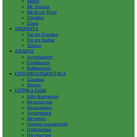
Μάτια
Με Χρώμα
Μετά τον Ήλιο
Πανάδες
Σώμα
ΑΡΩΜΑΤΑ
Για την Γυναίκα
Για τον Άνδρα
Χώρου
ΑΝΔΡΑΣ
Αντιγήρανση
Ενυδάτωση
Καθαρισμός
ΕΝΤΟΜΟΑΠΩΘΗΤΙΚΑ
Σώματος
Χώρου
ΙΑΤΡΙΚΑ ΕΙΔΗ
Είδη Καπνιστού
Θερμόμετρα
Θερμοφόρες
Αντισηπτικά
Μετρητές
Όργανα γυμναστικής
Ορθοπεδικά
Πιεσόμετρα