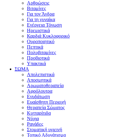
Αρθρώσεις
Βιταμίνες
Για τον Άνδρα
Για τη γυναίκα
Ενέργεια Τόνωση
Ηρεμιστικά
Καρδιά Κυκλοφορικό
Ουροποιητικό
Πεπτικά
Πολυβιταμίνες
Προβιοτικά
Υπακτικά
ΣΩΜΑ
Απολεπιστικά
Αποσμητικά
Αρωματοθεραπεία
Αφρόλουτρα
Ενυδάτωση
Ευαίσθητη Περιοχή
Θεραπεία Σώματος
Κυτταρίτιδα
Νύχια
Ραγάδες
Στοματική υγιεινή
Τοπικό Αδυνάτισμα