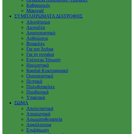
Καθαρισμός
Μακιγιάζ
ΣΥΜΠΛΗΡΩΜΑΤΑ ΔΙΑΤΡΟΦΗΣ
Αδυνάτισμα
Αμινοξέα
Ανοσοποιητικό
Αρθρώσεις
Βιταμίνες
Για τον Άνδρα
Για τη γυναίκα
Ενέργεια Τόνωση
Ηρεμιστικά
Καρδιά Κυκλοφορικό
Ουροποιητικό
Πεπτικά
Πολυβιταμίνες
Προβιοτικά
Υπακτικά
ΣΩΜΑ
Απολεπιστικά
Αποσμητικά
Αρωματοθεραπεία
Αφρόλουτρα
Ενυδάτωση