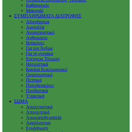
Καθαρισμός
Μακιγιάζ
ΣΥΜΠΛΗΡΩΜΑΤΑ ΔΙΑΤΡΟΦΗΣ
Αδυνάτισμα
Αμινοξέα
Ανοσοποιητικό
Αρθρώσεις
Βιταμίνες
Για τον Άνδρα
Για τη γυναίκα
Ενέργεια Τόνωση
Ηρεμιστικά
Καρδιά Κυκλοφορικό
Ουροποιητικό
Πεπτικά
Πολυβιταμίνες
Προβιοτικά
Υπακτικά
ΣΩΜΑ
Απολεπιστικά
Αποσμητικά
Αρωματοθεραπεία
Αφρόλουτρα
Ενυδάτωση