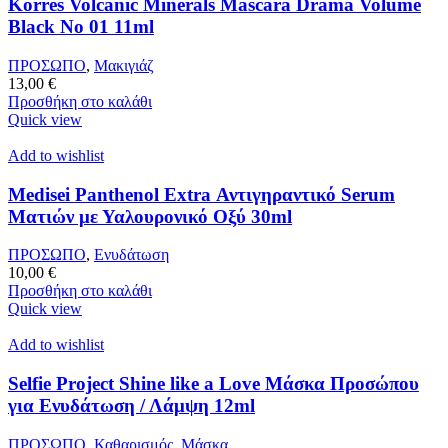
Korres Volcanic Minerals Mascara Drama Volume
Black No 01 11ml
ΠΡΟΣΩΠΟ
,
Μακιγιάζ
13,00
€
Προσθήκη στο καλάθι
Quick view
Add to wishlist
Medisei Panthenol Extra Αντιγηραντικό Serum
Ματιών με Υαλουρονικό Οξύ 30ml
ΠΡΟΣΩΠΟ
,
Ενυδάτωση
10,00
€
Προσθήκη στο καλάθι
Quick view
Add to wishlist
Selfie Project Shine like a Love Μάσκα Προσώπου
για Ενυδάτωση / Λάμψη 12ml
ΠΡΟΣΩΠΟ
,
Καθαρισμός
,
Μάσκα