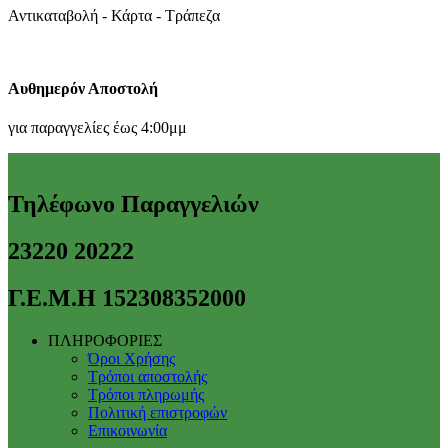
Αντικαταβολή - Κάρτα - Τράπεζα
Αυθημερόν Αποστολή
για παραγγελίες έως 4:00μμ
Τηλέφωνο Παραγγελιών
23220 20222
Γ.Ε.Μ.Η 152308352000
ΠΛΗΡΟΦΟΡΙΕΣ
Όροι Χρήσης
Τρόποι αποστολής
Τρόποι πληρωμής
Πολιτική επιστροφών
Επικοινωνία