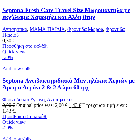
Septona Fresh Care Travel Size Μωρομάντηλα με
εκχύλισμα Χαμομήλι και Αλόη 8τμχ
Αντισηπτικά
,
ΜΑΜΑ-ΠΑΙΔΙΑ
,
Φροντίδα Μωρού
,
Φροντίδα
Παιδιού
0,30
€
Προσθήκη στο καλάθι
Quick view
-29%
Add to wishlist
Septona Αντιβακτηριδιακά Μαντηλάκια Χεριών με
Άρωμα Λεμόνι 2 & 2 Δώρο 60τμχ
Φροντίδα και Υγιεινή
,
Αντισηπτικά
2,00
€
Original price was: 2,00 €.
1,43
€
Η τρέχουσα τιμή είναι:
1,43 €.
Προσθήκη στο καλάθι
Quick view
-29%
Add to wishlist