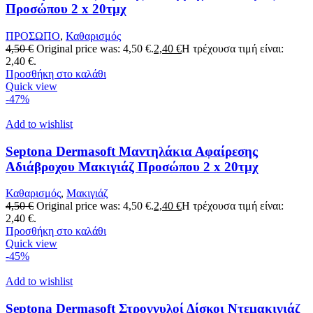
Προσώπου 2 x 20τμχ
ΠΡΟΣΩΠΟ
,
Καθαρισμός
4,50
€
Original price was: 4,50 €.
2,40
€
Η τρέχουσα τιμή είναι:
2,40 €.
Προσθήκη στο καλάθι
Quick view
-47%
Add to wishlist
Septona Dermasoft Μαντηλάκια Αφαίρεσης
Αδιάβροχου Μακιγιάζ Προσώπου 2 x 20τμχ
Καθαρισμός
,
Μακιγιάζ
4,50
€
Original price was: 4,50 €.
2,40
€
Η τρέχουσα τιμή είναι:
2,40 €.
Προσθήκη στο καλάθι
Quick view
-45%
Add to wishlist
Septona Dermasoft Στρογγυλοί Δίσκοι Ντεμακιγιάζ