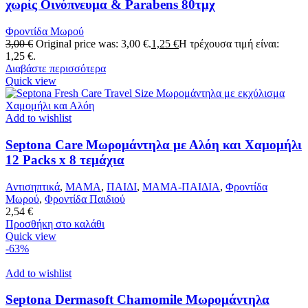
χωρίς Οινόπνευμα & Parabens 80τμχ
Φροντίδα Μωρού
3,00
€
Original price was: 3,00 €.
1,25
€
Η τρέχουσα τιμή είναι:
1,25 €.
Διαβάστε περισσότερα
Quick view
Add to wishlist
Septona Care Μωρομάντηλα με Αλόη και Χαμομήλι
12 Packs x 8 τεμάχια
Αντισηπτικά
,
ΜΑΜΑ
,
ΠΑΙΔΙ
,
ΜΑΜΑ-ΠΑΙΔΙΑ
,
Φροντίδα
Μωρού
,
Φροντίδα Παιδιού
2,54
€
Προσθήκη στο καλάθι
Quick view
-63%
Add to wishlist
Septona Dermasoft Chamomile Μωρομάντηλα