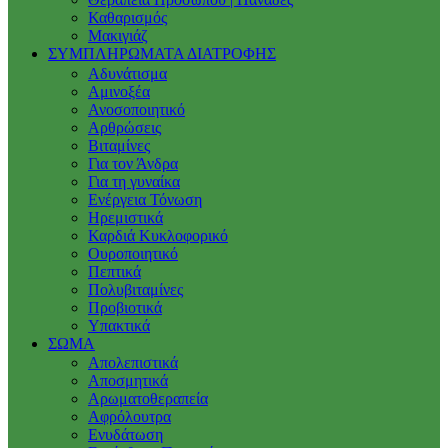
Καθαρισμός
Μακιγιάζ
ΣΥΜΠΛΗΡΩΜΑΤΑ ΔΙΑΤΡΟΦΗΣ
Αδυνάτισμα
Αμινοξέα
Ανοσοποιητικό
Αρθρώσεις
Βιταμίνες
Για τον Άνδρα
Για τη γυναίκα
Ενέργεια Τόνωση
Ηρεμιστικά
Καρδιά Κυκλοφορικό
Ουροποιητικό
Πεπτικά
Πολυβιταμίνες
Προβιοτικά
Υπακτικά
ΣΩΜΑ
Απολεπιστικά
Αποσμητικά
Αρωματοθεραπεία
Αφρόλουτρα
Ενυδάτωση