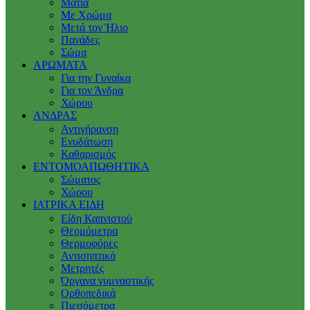
Μάτια
Με Χρώμα
Μετά τον Ήλιο
Πανάδες
Σώμα
ΑΡΩΜΑΤΑ
Για την Γυναίκα
Για τον Άνδρα
Χώρου
ΑΝΔΡΑΣ
Αντιγήρανση
Ενυδάτωση
Καθαρισμός
ΕΝΤΟΜΟΑΠΩΘΗΤΙΚΑ
Σώματος
Χώρου
ΙΑΤΡΙΚΑ ΕΙΔΗ
Είδη Καπνιστού
Θερμόμετρα
Θερμοφόρες
Αντισηπτικά
Μετρητές
Όργανα γυμναστικής
Ορθοπεδικά
Πιεσόμετρα