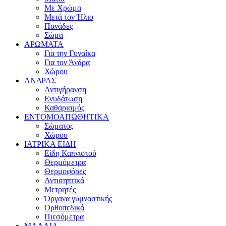
Με Χρώμα
Μετά τον Ήλιο
Πανάδες
Σώμα
ΑΡΩΜΑΤΑ
Για την Γυναίκα
Για τον Άνδρα
Χώρου
ΑΝΔΡΑΣ
Αντιγήρανση
Ενυδάτωση
Καθαρισμός
ΕΝΤΟΜΟΑΠΩΘΗΤΙΚΑ
Σώματος
Χώρου
ΙΑΤΡΙΚΑ ΕΙΔΗ
Είδη Καπνιστού
Θερμόμετρα
Θερμοφόρες
Αντισηπτικά
Μετρητές
Όργανα γυμναστικής
Ορθοπεδικά
Πιεσόμετρα
ΜΑΛΛΙΑ