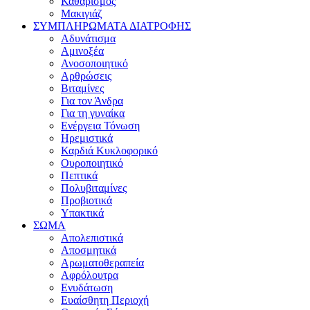
Καθαρισμός
Μακιγιάζ
ΣΥΜΠΛΗΡΩΜΑΤΑ ΔΙΑΤΡΟΦΗΣ
Αδυνάτισμα
Αμινοξέα
Ανοσοποιητικό
Αρθρώσεις
Βιταμίνες
Για τον Άνδρα
Για τη γυναίκα
Ενέργεια Τόνωση
Ηρεμιστικά
Καρδιά Κυκλοφορικό
Ουροποιητικό
Πεπτικά
Πολυβιταμίνες
Προβιοτικά
Υπακτικά
ΣΩΜΑ
Απολεπιστικά
Αποσμητικά
Αρωματοθεραπεία
Αφρόλουτρα
Ενυδάτωση
Ευαίσθητη Περιοχή