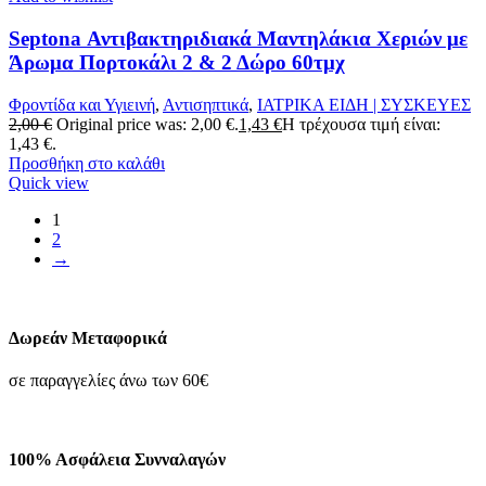
Septona Αντιβακτηριδιακά Μαντηλάκια Χεριών με
Άρωμα Πορτοκάλι 2 & 2 Δώρο 60τμχ
Φροντίδα και Υγιεινή
,
Αντισηπτικά
,
ΙΑΤΡΙΚΑ ΕΙΔΗ | ΣΥΣΚΕΥΕΣ
2,00
€
Original price was: 2,00 €.
1,43
€
Η τρέχουσα τιμή είναι:
1,43 €.
Προσθήκη στο καλάθι
Quick view
1
2
→
Δωρεάν Μεταφορικά
σε παραγγελίες άνω των 60€
100% Ασφάλεια Συνναλαγών