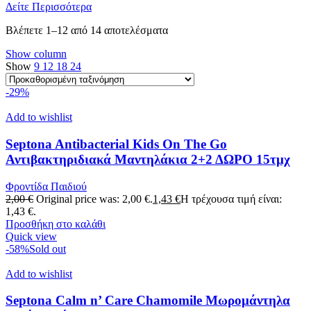
Δείτε Περισσότερα
Βλέπετε 1–12 από 14 αποτελέσματα
Show column
Show
9
12
18
24
-29%
Add to wishlist
Septona Antibacterial Kids On The Go
Αντιβακτηριδιακά Μαντηλάκια 2+2 ΔΩΡΟ 15τμχ
Φροντίδα Παιδιού
2,00
€
Original price was: 2,00 €.
1,43
€
Η τρέχουσα τιμή είναι:
1,43 €.
Προσθήκη στο καλάθι
Quick view
-58%
Sold out
Add to wishlist
Septona Calm n’ Care Chamomile Μωρομάντηλα