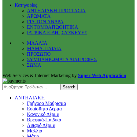
Κατηγορίες
ΑΝΤΗΛΙΑΚΗ ΠΡΟΣΤΑΣΙΑ
ΑΡΩΜΑΤΑ
ΓΙΑ ΤΟΝ ΑΝΔΡΑ
ΕΝΤΟΜΟΑΠΩΘΗΤΙΚΑ
ΙΑΤΡΙΚΑ ΕΙΔΗ | ΣΥΣΚΕΥΕΣ
ΜΑΛΛΙΑ
ΜΑΜΑ-ΠΑΙΔΙΑ
ΠΡΟΣΩΠΟ
ΣΥΜΠΛΗΡΩΜΑΤΑ ΔΙΑΤΡΟΦΗΣ
ΣΩΜΑ
Web Services & Internet Marketing by
Super Web Application
Search
ΑΝΤΗΛΙΑΚΗ
Γρήγορο Μαύρισμα
Ευαίσθητο Δέρμα
Κανονικό Δέρμα
Βρεφικά-Παιδικά
Λιπαρό Δέρμα
Μαλλιά
Μάτια