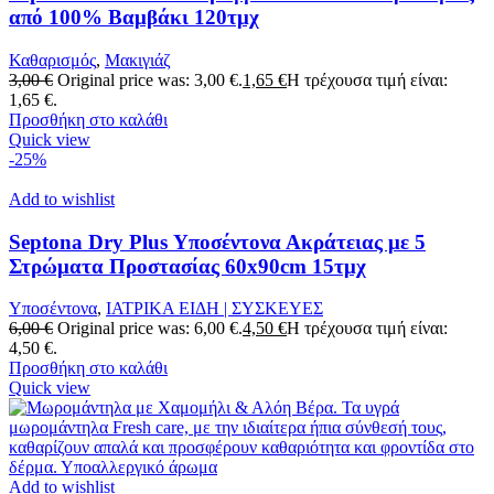
από 100% Βαμβάκι 120τμχ
Καθαρισμός
,
Μακιγιάζ
3,00
€
Original price was: 3,00 €.
1,65
€
Η τρέχουσα τιμή είναι:
1,65 €.
Προσθήκη στο καλάθι
Quick view
-25%
Add to wishlist
Septona Dry Plus Υποσέντονα Ακράτειας με 5
Στρώματα Προστασίας 60x90cm 15τμχ
Υποσέντονα
,
ΙΑΤΡΙΚΑ ΕΙΔΗ | ΣΥΣΚΕΥΕΣ
6,00
€
Original price was: 6,00 €.
4,50
€
Η τρέχουσα τιμή είναι:
4,50 €.
Προσθήκη στο καλάθι
Quick view
Add to wishlist