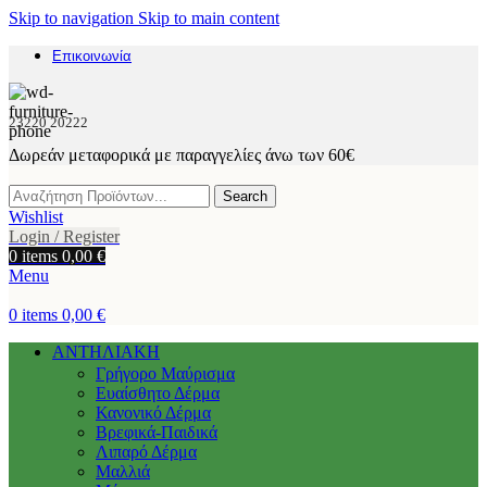
Skip to navigation
Skip to main content
Επικοινωνία
23220 20222
Δωρεάν μεταφορικά με παραγγελίες άνω των 60€
Search
Wishlist
Login / Register
0
items
0,00
€
Menu
0
items
0,00
€
ΑΝΤΗΛΙΑΚΗ
Γρήγορο Μαύρισμα
Ευαίσθητο Δέρμα
Κανονικό Δέρμα
Βρεφικά-Παιδικά
Λιπαρό Δέρμα
Μαλλιά