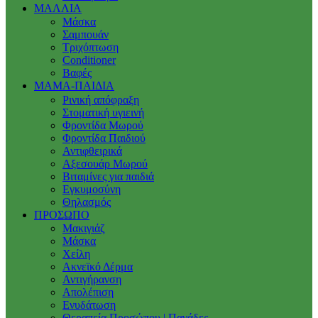
ΜΑΛΛΙΑ
Μάσκα
Σαμπουάν
Τριχόπτωση
Conditioner
Βαφές
ΜΑΜΑ-ΠΑΙΔΙΑ
Ρινική απόφραξη
Στοματική υγιεινή
Φροντίδα Μωρού
Φροντίδα Παιδιού
Αντιφθειρικά
Αξεσουάρ Μωρού
Βιταμίνες για παιδιά
Εγκυμοσύνη
Θηλασμός
ΠΡΟΣΩΠΟ
Μακιγιάζ
Μάσκα
Χείλη
Ακνεϊκό Δέρμα
Αντιγήρανση
Απολέπιση
Ενυδάτωση
Θεραπεία Προσώπου | Πανάδες