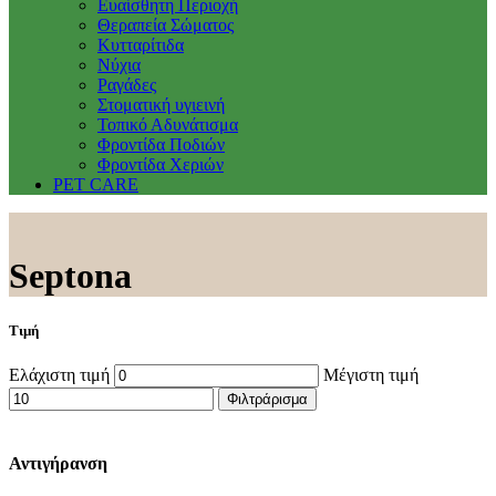
Ευαίσθητη Περιοχή
Θεραπεία Σώματος
Κυτταρίτιδα
Νύχια
Ραγάδες
Στοματική υγιεινή
Τοπικό Αδυνάτισμα
Φροντίδα Ποδιών
Φροντίδα Χεριών
PET CARE
Septona
Τιμή
Ελάχιστη τιμή
Μέγιστη τιμή
Φιλτράρισμα
Αντιγήρανση