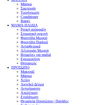
Μάσκα
Σαμπουάν
Τριχόπτωση
Conditioner
Βαφές
ΜΑΜΑ-ΠΑΙΔΙΑ
Ρινική απόφραξη
Στοματική υγιεινή
Φροντίδα Μωρού
Φροντίδα Παιδιού
Αντιφθειρικά
Αξεσουάρ Μωρού
Βιταμίνες για παιδιά
Εγκυμοσύνη
Θηλασμός
ΠΡΟΣΩΠΟ
Μακιγιάζ
Μάσκα
Χείλη
Ακνεϊκό Δέρμα
Αντιγήρανση
Απολέπιση
Ενυδάτωση
Θεραπεία Προσώπου | Πανάδες